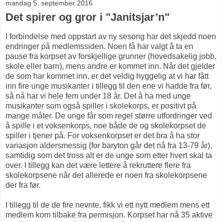
mandag 5. september 2016
Det spirer og gror i "Janitsjar’n"
I forbindelse med oppstart av ny sesong har det skjedd noen
endringer på medlemssiden. Noen få har valgt å ta en
pause fra korpset av forskjellige grunner (hovedsakelig jobb,
skole eller barn), mens andre er kommet inn. Når det gjelder
de som har kommet inn, er det veldig hyggelig at vi har fått
inn fire unge musikanter i tillegg til den ene vi hadde fra før,
så nå har vi hele fem under 18 år. Det å ha med unge
musikanter som også spiller i skolekorps, er positivt på
mange måter. De unge får som regel større utfordringer ved
å spille i et voksenkorps, noe både de og skolekorpset de
spiller i tjener på. For voksenkorpset er det bra å ha stor
variasjon aldersmessig (for baryton går det nå fra 13-79 år),
samtidig som det tross alt er de unge som etter hvert skal ta
over. I tillegg kan det være lettere å rekruttere flere fra
skolekorpsene når det allerede er noen fra skolekorpsene
der fra før.
I tillegg til de de fire nevnte, fikk vi ett nytt medlem mens ett
medlem kom tilbake fra permisjon. Korpset har nå 35 aktive