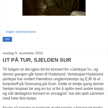
Ingen kommentarer:
Del
onsdag 9. november 2016
UT PÅ TUR, SJELDEN SUR
Til helgen er det igjen tid for konsert for «Jantisjar’n», og
denne gangen går turen til Hadeland. Vertskapet Hadeland
janitsjar har invitert Hønefoss ungdomskorps og EJK til et
korpstreff på Granvang på Gran. Dette er tredje gang denne
høsten korpset tar seg en tur ut for å spille med andre korps,
og når lørdagens konsert er unnagjort har det spilt sammen
med hele fem korps.
Neste på tapetet er korpsets tradisjonelle julekonsert tredje