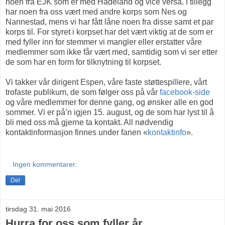
noen fra EJK som er med Hadeland og vice versa. I tillegg
har noen fra oss vært med andre korps som Nes og
Nannestad, mens vi har fått låne noen fra disse samt et par
korps til. For styret i korpset har det vært viktig at de som er
med fyller inn for stemmer vi mangler eller erstatter våre
medlemmer som ikke får vært med, samtidig som vi ser etter
de som har en form for tilknytning til korpset.
Vi takker vår dirigent Espen, våre faste støttespillere, vårt
trofaste publikum, de som følger oss på vår
facebook-side
og våre medlemmer for denne gang, og ønsker alle en god
sommer. Vi er på’n igjen 15. august, og de som har lyst til å
bli med oss må gjerne ta kontakt. All nødvendig
kontaktinformasjon finnes under fanen «
kontaktinfo
».
Ingen kommentarer:
Del
tirsdag 31. mai 2016
Hurra for oss som fyller år