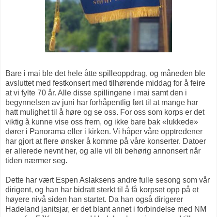
Bare i mai ble det hele åtte spilleoppdrag, og måneden ble
avsluttet med festkonsert med tilhørende middag for å feire
at vi fylte 70 år. Alle disse spillingene i mai samt den i
begynnelsen av juni har forhåpentlig ført til at mange har
hatt mulighet til å høre og se oss. For oss som korps er det
viktig å kunne vise oss frem, og ikke bare bak «lukkede»
dører i Panorama eller i kirken. Vi håper våre opptredener
har gjort at flere ønsker å komme på våre konserter. Datoer
er allerede nevnt her, og alle vil bli behørig annonsert når
tiden nærmer seg.
Dette har vært Espen Aslaksens andre fulle sesong som vår
dirigent, og han har bidratt sterkt til å få korpset opp på et
høyere nivå siden han startet. Da han også dirigerer
Hadeland janitsjar, er det blant annet i forbindelse med NM