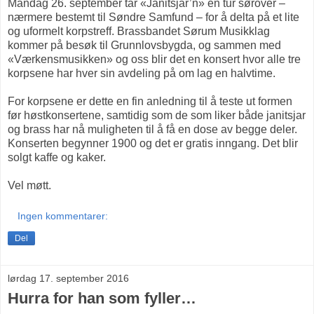
Mandag 26. september tar «Janitsjar’n» en tur sørover –
nærmere bestemt til Søndre Samfund – for å delta på et lite
og uformelt korpstreff. Brassbandet Sørum Musikklag
kommer på besøk til Grunnlovsbygda, og sammen med
«Værkensmusikken» og oss blir det en konsert hvor alle tre
korpsene har hver sin avdeling på om lag en halvtime.
For korpsene er dette en fin anledning til å teste ut formen
før høstkonsertene, samtidig som de som liker både janitsjar
og brass har nå muligheten til å få en dose av begge deler.
Konserten begynner 1900 og det er gratis inngang. Det blir
solgt kaffe og kaker.
Vel møtt.
Ingen kommentarer:
Del
lørdag 17. september 2016
Hurra for han som fyller…