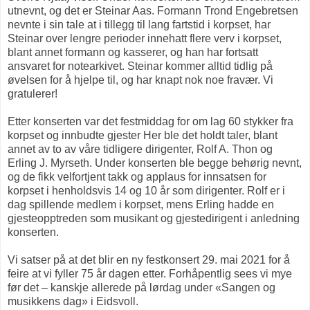
utnevnt, og det er Steinar Aas. Formann Trond Engebretsen
nevnte i sin tale at i tillegg til lang fartstid i korpset, har
Steinar over lengre perioder innehatt flere verv i korpset,
blant annet formann og kasserer, og han har fortsatt
ansvaret for notearkivet. Steinar kommer alltid tidlig på
øvelsen for å hjelpe til, og har knapt nok noe fravær. Vi
gratulerer!
Etter konserten var det festmiddag for om lag 60 stykker fra
korpset og innbudte gjester Her ble det holdt taler, blant
annet av to av våre tidligere dirigenter, Rolf A. Thon og
Erling J. Myrseth. Under konserten ble begge behørig nevnt,
og de fikk velfortjent takk og applaus for innsatsen for
korpset i henholdsvis 14 og 10 år som dirigenter. Rolf er i
dag spillende medlem i korpset, mens Erling hadde en
gjesteopptreden som musikant og gjestedirigent i anledning
konserten.
Vi satser på at det blir en ny festkonsert 29. mai 2021 for å
feire at vi fyller 75 år dagen etter. Forhåpentlig sees vi mye
før det – kanskje allerede på lørdag under «Sangen og
musikkens dag» i Eidsvoll.