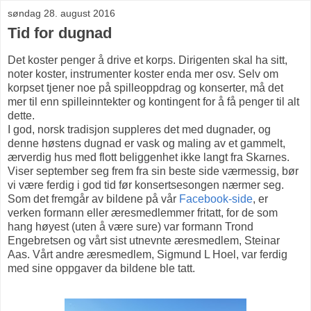
søndag 28. august 2016
Tid for dugnad
Det koster penger å drive et korps. Dirigenten skal ha sitt,
noter koster, instrumenter koster enda mer osv. Selv om
korpset tjener noe på spilleoppdrag og konserter, må det
mer til enn spilleinntekter og kontingent for å få penger til alt
dette.
I god, norsk tradisjon suppleres det med dugnader, og
denne høstens dugnad er vask og maling av et gammelt,
ærverdig hus med flott beliggenhet ikke langt fra Skarnes.
Viser september seg frem fra sin beste side værmessig, bør
vi være ferdig i god tid før konsertsesongen nærmer seg.
Som det fremgår av bildene på vår
Facebook-side
, er
verken formann eller æresmedlemmer fritatt, for de som
hang høyest (uten å være sure) var formann Trond
Engebretsen og vårt sist utnevnte æresmedlem, Steinar
Aas. Vårt andre æresmedlem, Sigmund L Hoel, var ferdig
med sine oppgaver da bildene ble tatt.