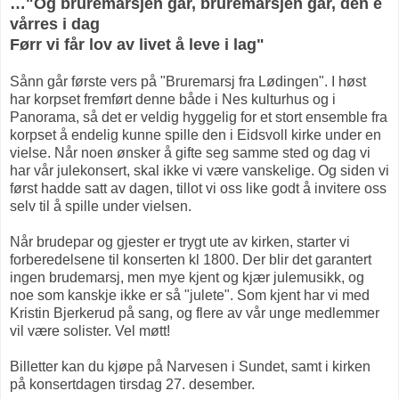
…"Og bruremarsjen går, bruremarsjen går, den e
vårres i dag
Førr vi får lov av livet å leve i lag"
Sånn går første vers på "Bruremarsj fra Lødingen". I høst
har korpset fremført denne både i Nes kulturhus og i
Panorama, så det er veldig hyggelig for et stort ensemble fra
korpset å endelig kunne spille den i Eidsvoll kirke under en
vielse. Når noen ønsker å gifte seg samme sted og dag vi
har vår julekonsert, skal ikke vi være vanskelige. Og siden vi
først hadde satt av dagen, tillot vi oss like godt å invitere oss
selv til å spille under vielsen.
Når brudepar og gjester er trygt ute av kirken, starter vi
forberedelsene til konserten kl 1800. Der blir det garantert
ingen brudemarsj, men mye kjent og kjær julemusikk, og
noe som kanskje ikke er så "julete". Som kjent har vi med
Kristin Bjerkerud på sang, og flere av vår unge medlemmer
vil være solister. Vel møtt!
Billetter kan du kjøpe på Narvesen i Sundet, samt i kirken
på konsertdagen tirsdag 27. desember.