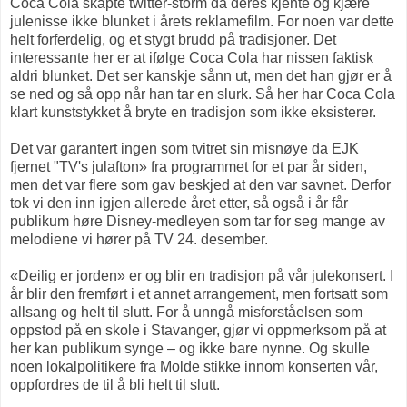
Coca Cola skapte twitter-storm da deres kjente og kjære
julenisse ikke blunket i årets reklamefilm. For noen var dette
helt forferdelig, og et stygt brudd på tradisjoner. Det
interessante her er at ifølge Coca Cola har nissen faktisk
aldri blunket. Det ser kanskje sånn ut, men det han gjør er å
se ned og så opp når han tar en slurk. Så her har Coca Cola
klart kunststykket å bryte en tradisjon som ikke eksisterer.
Det var garantert ingen som tvitret sin misnøye da EJK
fjernet "TV's julafton» fra programmet for et par år siden,
men det var flere som gav beskjed at den var savnet. Derfor
tok vi den inn igjen allerede året etter, så også i år får
publikum høre Disney-medleyen som tar for seg mange av
melodiene vi hører på TV 24. desember.
«Deilig er jorden» er og blir en tradisjon på vår julekonsert. I
år blir den fremført i et annet arrangement, men fortsatt som
allsang og helt til slutt. For å unngå misforståelsen som
oppstod på en skole i Stavanger, gjør vi oppmerksom på at
her kan publikum synge – og ikke bare nynne. Og skulle
noen lokalpolitikere fra Molde stikke innom konserten vår,
oppfordres de til å bli helt til slutt.