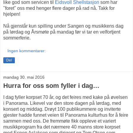
like god som servicen til
Eidsvoll Shellstasjon
som har
"foret" oss med henger flere dager på rad nå. Takk for
hjelpen!
Nå gjenstår kun spilling under Sangen og musikkens dag
på lørdag og Årsmøte på mandag før vi tar en velfortjent
sommerferie.
Ingen kommentarer:
Del
mandag 30. mai 2016
Hurra for oss som fyller i dag…
I dag fyller korpset 70 år, og det feires med kake på øvelsen
i Panorama. Likevel var den store dagen på lørdag, med
konsert og middag. Drøyt 100 publikummere og inviterte
gjester hadde funnet veien til Panorama kulturhus for å feire
sammen med oss. De fremmøte fikk oppleve et variert
musikkprogram fra det nærmere 40 manns store korpset
med Espen Aslaksen som dirigent og Tom Olsen som