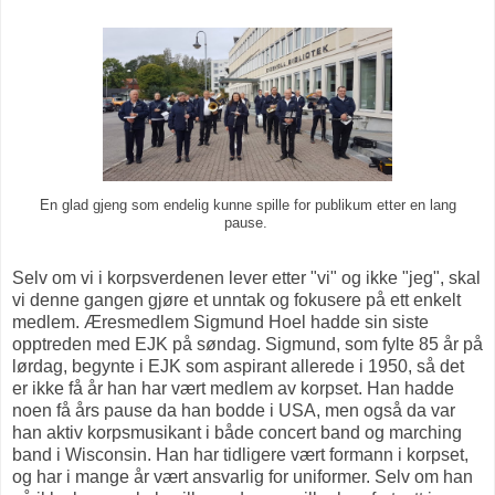
En glad gjeng som endelig kunne spille for publikum etter en lang
pause.
Selv om vi i korpsverdenen lever etter "vi" og ikke "jeg", skal
vi denne gangen gjøre et unntak og fokusere på ett enkelt
medlem. Æresmedlem Sigmund Hoel hadde sin siste
opptreden med EJK på søndag. Sigmund, som fylte 85 år på
lørdag, begynte i EJK som aspirant allerede i 1950, så det
er ikke få år han har vært medlem av korpset. Han hadde
noen få års pause da han bodde i USA, men også da var
han aktiv korpsmusikant i både concert band og marching
band i Wisconsin. Han har tidligere vært formann i korpset,
og har i mange år vært ansvarlig for uniformer. Selv om han