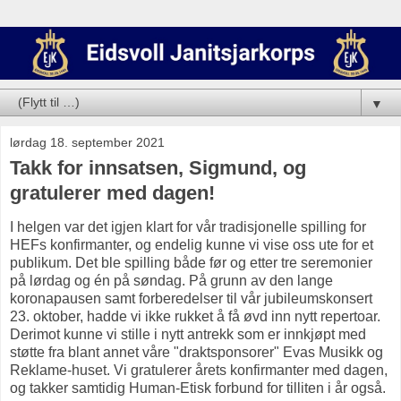
▼
lørdag 18. september 2021
Takk for innsatsen, Sigmund, og
gratulerer med dagen!
I helgen var det igjen klart for vår tradisjonelle spilling for
HEFs konfirmanter, og endelig kunne vi vise oss ute for et
publikum. Det ble spilling både før og etter tre seremonier
på lørdag og én på søndag. På grunn av den lange
koronapausen samt forberedelser til vår jubileumskonsert
23. oktober, hadde vi ikke rukket å få øvd inn nytt repertoar.
Derimot kunne vi stille i nytt antrekk som er innkjøpt med
støtte fra blant annet våre "draktsponsorer" Evas Musikk og
Reklame-huset. Vi gratulerer årets konfirmanter med dagen,
og takker samtidig Human-Etisk forbund for tilliten i år også.