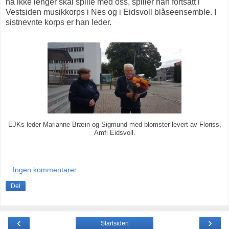
nå ikke lenger skal spille med oss, spiller han fortsatt i
Vestsiden musikkorps i Nes og i Eidsvoll blåseensemble. I
sistnevnte korps er han leder.
EJKs leder Marianne Bræin og Sigmund med blomster levert av Floriss,
Amfi Eidsvoll.
Ingen kommentarer:
Del
‹
›
Startsiden