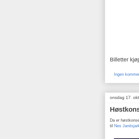
Billetter kj
Ingen kommen
onsdag 17. ok
Høstkons
Da er høstkonse
til
Nes Janitsjar