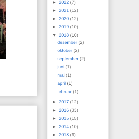
►
2022
(7)
►
2021
(12)
►
2020
(12)
►
2019
(10)
▼
2018
(10)
desember
(2)
oktober
(2)
september
(2)
juni
(1)
mai
(1)
april
(1)
februar
(1)
►
2017
(12)
►
2016
(33)
►
2015
(15)
►
2014
(10)
►
2013
(6)