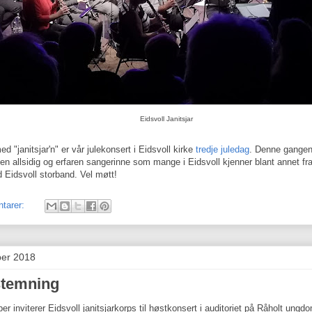
Eidsvoll Janitsjar
d "janitsjar'n" er vår julekonsert i Eidsvoll kirke
tredje juledag
. Denne gangen
en allsidig og erfaren sangerinne som mange i Eidsvoll kjenner blant annet f
 Eidsvoll storband. Vel møtt!
tarer:
ber 2018
stemning
er inviterer Eidsvoll janitsjarkorps til høstkonsert i auditoriet på Råholt ungd