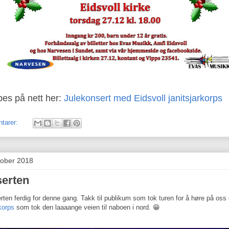
øpes på nett her:
Julekonsert med Eidsvoll janitsjarkorps
tarer:
tober 2018
erten
rten ferdig for denne gang. Takk til publikum som tok turen for å høre på oss
korps
som tok den laaaange veien til naboen i nord. 😁