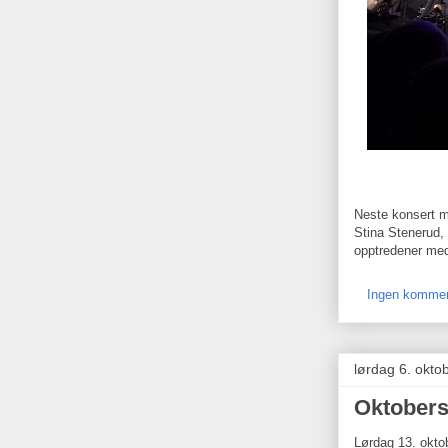
Neste konsert me
Stina Stenerud, 
opptredener med
Ingen kommen
lørdag 6. okto
Oktober
Lørdag 13. oktob