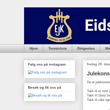
Hjem
Terminliste
Dirigenten
Me
fredag 28. de
Følg oss på instagram
Julekons
Da er julekonser
Besøk og lik oss på
Takk til et stor
Takk til Stina S
Takk til våre egn