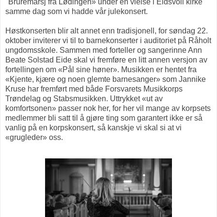
"Bruremarsj fra Lødingen» under en vielse i Eidsvoll kirke
samme dag som vi hadde vår julekonsert.
Høstkonserten blir alt annet enn tradisjonell, for søndag 22.
oktober inviterer vi til to barnekonserter i auditoriet på Råholt
ungdomsskole. Sammen med forteller og sangerinne Ann
Beate Solstad Eide skal vi fremføre en litt annen versjon av
fortellingen om «Pål sine høner». Musikken er hentet fra
«Kjente, kjære og noen glemte barnesanger» som Jannike
Kruse har fremført med både Forsvarets Musikkorps
Trøndelag og Stabsmusikken. Uttrykket «ut av
komfortsonen» passer nok her, for her vil mange av korpsets
medlemmer bli satt til å gjøre ting som garantert ikke er så
vanlig på en korpskonsert, så kanskje vi skal si at vi
«grugleder» oss.