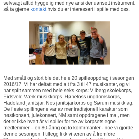
selvsagt alltid hyggelig med nye ansikter uansett instrument,
så ta gjerne
kontakt
hvis du er interessert i spille med oss.
Med smått og stort ble det hele 20 spilleoppdrag i sesongen
2016/17. Vi har deltatt med alt fra 3 til 47 musikanter, og vi
har spilt sammen med hele seks korps: Vilberg skolekorps,
Eidsvold Værk musikkorps, Hønefoss ungdomskorps,
Hadeland janitsjar, Nes janitsjarkorps og Sørum musikklag.
De fleste spillingene var av mer tradisjonell karakter som
høstkonsert, julekonsert, NM samt oppdragene i mai, men
det er ikke hvert år vi spiller for tre av korpsets egne
medlemmer – en 80-åring og to konfirmanter - noe vi gjorde
denne sesongen. I tillegg fikk vi æren av å fremføre