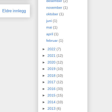
desember
(2)
november
(1)
Eldre innlegg
oktober
(1)
juni
(1)
mai
(1)
april
(1)
februar
(1)
►
2022
(7)
►
2021
(12)
►
2020
(12)
►
2019
(10)
►
2018
(10)
►
2017
(12)
►
2016
(33)
►
2015
(15)
►
2014
(10)
►
2013
(6)