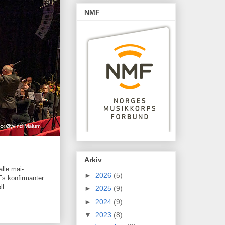
NMF
Arkiv
alle mai-
►
2026
(5)
Fs konfirmanter
ll.
►
2025
(9)
►
2024
(9)
▼
2023
(8)