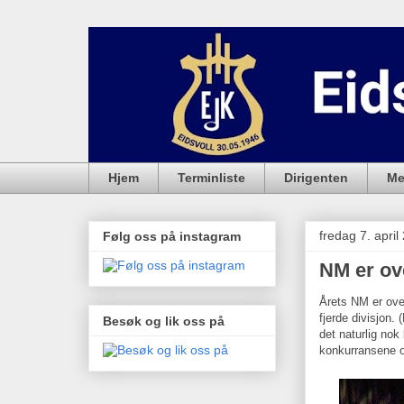
Hjem
Terminliste
Dirigenten
Me
fredag 7. april
Følg oss på instagram
NM er ove
Årets NM er over
fjerde divisjon. 
Besøk og lik oss på
det naturlig nok
konkurransene og