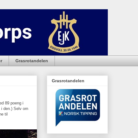
r
Grasrotandelen
Grasrotandelen
med 89 poeng i
a i den.) Selv om
e til
.