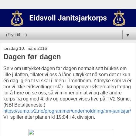
▼
torsdag 10. mars 2016
Dagen før dagen
Selv om uttrykket dagen før dagen normalt sett brukes om
lille julaften, tillater vi oss å låne uttrykket nå som det er kun
én dag igjen til vi skal i ilden i Trondheim. Ydmyke som vi er
tror vi ikke eidsvollinger står i kø oppover Østerdalen fredag
for å høre og se oss, så vi minner om at vi og alle andre
korps fra og med 4. div og oppover vises live på TV2 Sumo.
(NB! Betaltjeneste.)
https://sumo.tv2.no/programmer/underholdning/nm-janitsjar/
Vi spiller etter planen kl 19:04 i 4. divisjon.