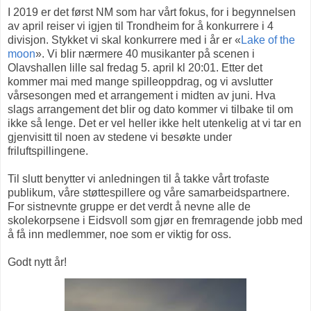
I 2019 er det først NM som har vårt fokus, for i begynnelsen
av april reiser vi igjen til Trondheim for å konkurrere i 4
divisjon. Stykket vi skal konkurrere med i år er «
Lake of the
moon
». Vi blir nærmere 40 musikanter på scenen i
Olavshallen lille sal fredag 5. april kl 20:01. Etter det
kommer mai med mange spilleoppdrag, og vi avslutter
vårsesongen med et arrangement i midten av juni. Hva
slags arrangement det blir og dato kommer vi tilbake til om
ikke så lenge. Det er vel heller ikke helt utenkelig at vi tar en
gjenvisitt til noen av stedene vi besøkte under
friluftspillingene.
Til slutt benytter vi anledningen til å takke vårt trofaste
publikum, våre støttespillere og våre samarbeidspartnere.
For sistnevnte gruppe er det verdt å nevne alle de
skolekorpsene i Eidsvoll som gjør en fremragende jobb med
å få inn medlemmer, noe som er viktig for oss.
Godt nytt år!