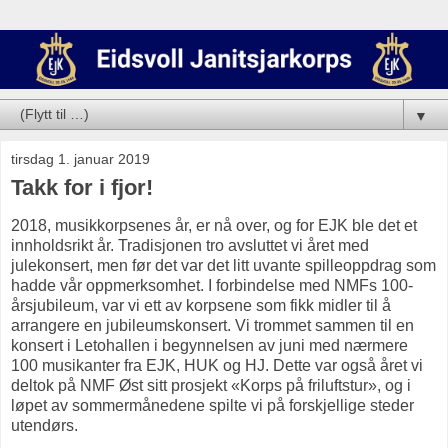
▼
tirsdag 1. januar 2019
Takk for i fjor!
2018, musikkorpsenes år, er nå over, og for EJK ble det et
innholdsrikt år. Tradisjonen tro avsluttet vi året med
julekonsert, men før det var det litt uvante spilleoppdrag som
hadde vår oppmerksomhet. I forbindelse med NMFs 100-
årsjubileum, var vi ett av korpsene som fikk midler til å
arrangere en jubileumskonsert. Vi trommet sammen til en
konsert i Letohallen i begynnelsen av juni med nærmere
100 musikanter fra EJK, HUK og HJ. Dette var også året vi
deltok på NMF Øst sitt prosjekt «Korps på friluftstur», og i
løpet av sommermånedene spilte vi på forskjellige steder
utendørs.