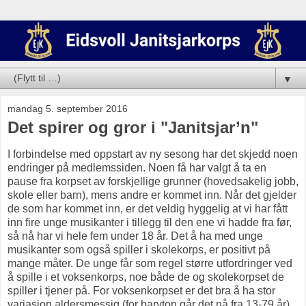
▼
mandag 5. september 2016
Det spirer og gror i "Janitsjar’n"
I forbindelse med oppstart av ny sesong har det skjedd noen
endringer på medlemssiden. Noen få har valgt å ta en
pause fra korpset av forskjellige grunner (hovedsakelig jobb,
skole eller barn), mens andre er kommet inn. Når det gjelder
de som har kommet inn, er det veldig hyggelig at vi har fått
inn fire unge musikanter i tillegg til den ene vi hadde fra før,
så nå har vi hele fem under 18 år. Det å ha med unge
musikanter som også spiller i skolekorps, er positivt på
mange måter. De unge får som regel større utfordringer ved
å spille i et voksenkorps, noe både de og skolekorpset de
spiller i tjener på. For voksenkorpset er det bra å ha stor
variasjon aldersmessig (for baryton går det nå fra 13-79 år),