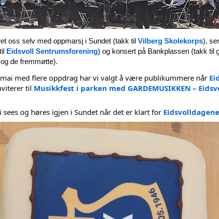
eiret oss selv med oppmarsj i Sundet (takk til 
Vilberg Skolekorps
), se
il 
Eidsvoll Sentrumsforening
 og de fremmøtte).
v mai med flere oppdrag har vi valgt å være publikummere når 
Eid
nviterer til 
Musikkfest i parken med GARDEMUSIKKEN – Eidsvo
i sees og høres igjen i Sundet når det er klart for 
Eidsvolldagen