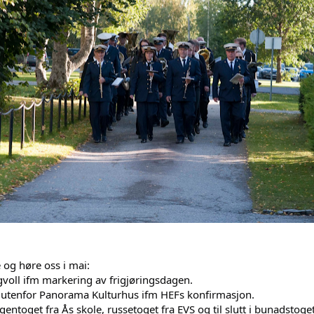
 og høre oss i mai:
gvoll ifm markering av frigjøringsdagen.
i utenfor Panorama Kulturhus ifm HEFs konfirmasjon.
gentoget fra Ås skole, russetoget fra EVS og til slutt i bunadstoge