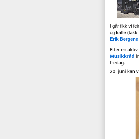
I går fikk vi f
og kaffe (takk t
Erik Bergene
Etter en akti
Musikkråd
 i
fredag. 
20. juni kan v