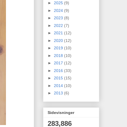
►
2025
(9)
►
2024
(9)
►
2023
(8)
►
2022
(7)
►
2021
(12)
►
2020
(12)
►
2019
(10)
►
2018
(10)
►
2017
(12)
►
2016
(33)
►
2015
(15)
►
2014
(10)
►
2013
(6)
Sidevisninger
283,886