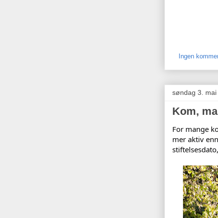
Ingen kommen
søndag 3. mai
Kom, mai,
For mange kor
mer aktiv enn
stiftelsesdato,