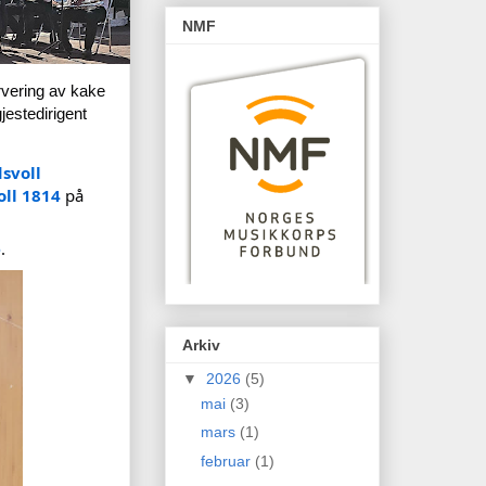
NMF
rvering av kake 
) og konsert på Bankplassen (takk til gjestedirigent 
svoll 
ll 1814
 på 
e
.
Arkiv
▼
2026
(5)
mai
(3)
mars
(1)
februar
(1)