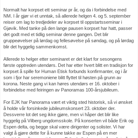
Normalt har korpset ett seminar pr år, og da i forbindelse med 
NM. I år gjør vi et unntak, så allerede helgen 4. og 5. september 
reiser om lag to tredjedeler av korpset til oppstartsseminar i 
Gjøvik. Med tanke på den lange pausen korpset har hatt, passer 
det godt med et tidlig seminar denne gangen. Det blir 
gruppeøvelser på lørdag og fellesøvelse på søndag, og på lørdag 
blir det hyggelig sammenkomst.  
Allerede to helger etter seminaret er det klart for sesongens 
første opptreden utendørs. Det har etter hvert blitt en tradisjon for 
korpset å spille for Human Etisk forbunds konfirmanter, og i år 
som i fjor har seremoniene blitt flyttet til høsten på grunn av 
korona. Neste gang vi kan høres utendørs er 16. oktober i 
forbindelse med feiringen av Panoramas 100-årsjubileum. 
For EJK har Panorama vært et viktig sted historisk, så vi ønsket 
å holde vår forsinkede jubileumskonsert 23. oktober der. 
Dessverre lot det seg ikke gjøre, men vi håper det blir like 
hyggelig på Vilberg ungdomsskole. På konserten vil både Erik og 
Espen delta, og begge skal være dirigenter og solister. Vi har 
valgt å gjøre dette for å kunne takke av Espen på en mer 