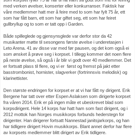
som korpset fyller 75 år har til nå vært så godt som fritt for feiring 
med verken øvelser, konserter eller konkurranser. Faktisk har 
våre medlemmer hatt mer å feire med to som har fylt 75 år, ett 
som har fått barn, ett som har giftet seg, ett som har feiret 
gullbryllup og to som er tatt opp i Garden. 
Både spilleglede og gjensynsglede var derfor stor da 42 
musikanter møtte til sesongens første øvelse i underetasjen i 
Leto Arena. 41 av disse var med før pausen, og det kom også ei 
som ønsket å prøve seg i korpset. I tillegg kommer det noen flere 
på neste øvelse, så også i år blir vi godt over 40 medlemmer. Det 
er fortsatt plass til flere, og vi er  først og fremst på jakt etter 
basstrombonist, hornister, slagverker (fortrinnsvis melodisk) og 
klarinettister. 
Den største endringen for korpset er at vi har fått ny dirigent. Erik 
Bergene har tatt over etter Espen Aslaksen som dirigerte korpset 
fra våren 2014. Erik er på ingen måte et ubeskrevet blad som 
korpsdirigent. Hele 14 korps har hatt ham som fast dirigent, og i 
2012 mottok han Norges musikkorps forbunds hederstegn for 
dirigenter. Han dirigerer fortsatt Nannestad janitsjarkorps, og han 
har tidligere dirigert Hovin musikkorps. Blant annet derfor har flere 
av korpsets medlemmer blitt dirigert av Erik tidligere. 